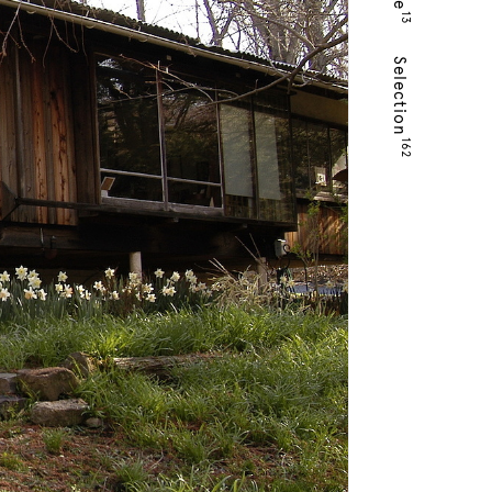
13
Selection
162