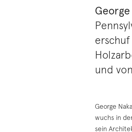
George
Pennsyl
erschuf
Holzarb
und von 
George Naka
wuchs in de
sein Archit