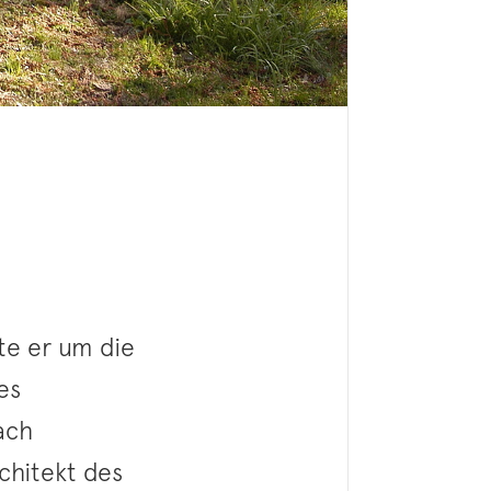
te er um die
es
ach
rchitekt des