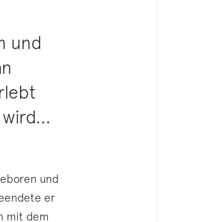
m und
an
rlebt
wird...
geboren und
beendete er
on mit dem