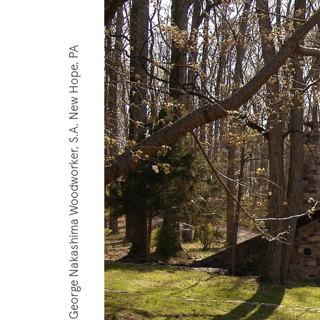
Text: Sara Umbreit, Fotos: George Nakashima Woodworker, S.A. New Hope, PA