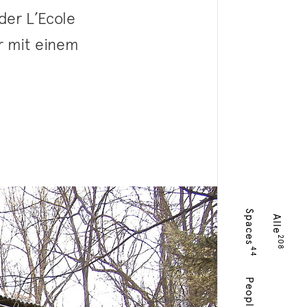
der L’Ecole
er mit einem
Spaces
Alle
208
44
People