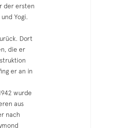
r der ersten
 und Yogi.
zurück. Dort
n, die er
struktion
ng er an in
. 1942 wurde
eren aus
er nach
Raymond