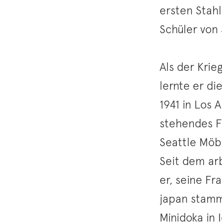
ersten Stah
Schüler von 
Als der Krie
lernte er d
1941 in Los 
stehendes F
Seattle Möb
Seit dem arb
er, seine F
japan stamm
Minidoka in 