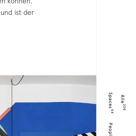
sen können.
und ist der
Spaces
Alle
208
44
People