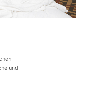
ichen
che und