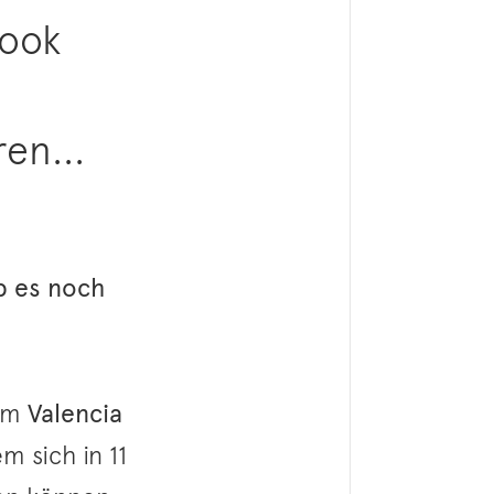
Look
en...
b es noch
em
Valencia
m sich in 11