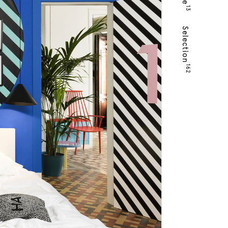
13
Selection
162